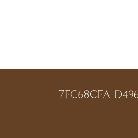
7FC68CFA-D496