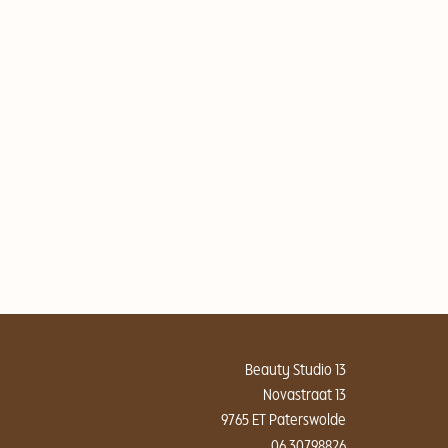
Beauty Studio 13
Novastraat 13
9765 ET Paterswolde
06 30798826